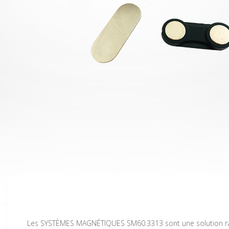
Les SYSTÈMES MAGNÉTIQUES SM60.3313 sont une solution ra