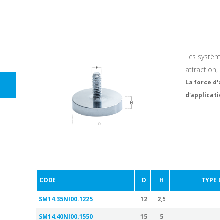
Les systèm
attraction,
La force d'
d'applicat
CODE
D
H
TYPE D
SM14.35NI00.1225
12
2,5
SM14.40NI00.1550
15
5