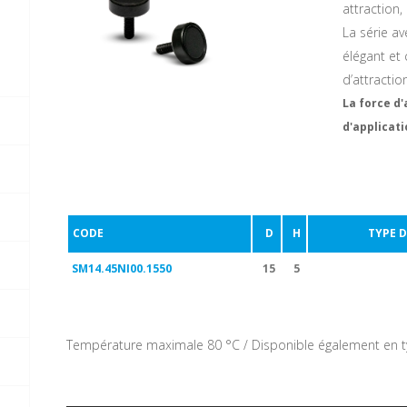
attraction,
La série a
élégant et
d’attracti
La force d'
d'applicat
CODE
D
H
TYPE D
SM14.45NI00.1550
15
5
Température maximale 80 °C / Disponible également en t