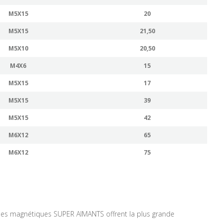
M5X15
20
M5X15
21,50
M5X10
20,50
M4X6
15
M5X15
17
M5X15
39
M5X15
42
M6X12
65
M6X12
75
es magnétiques SUPER AIMANTS offrent la plus grande