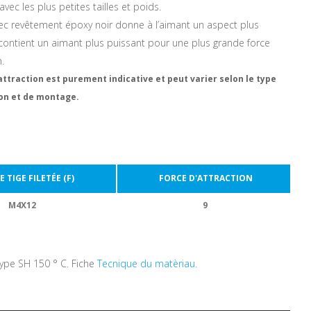
 avec les plus petites tailles et poids.
vec revêtement époxy noir donne à l’aimant un aspect plus
 contient un aimant plus puissant pour une plus grande force
on.
attraction est purement indicative et peut varier selon le type
ion et de montage.
E TIGE FILETÉE (F)
FORCE D'ATTRACTION
M4X12
9
ype SH 150 ° C. Fiche
Tecnique du matèriau.