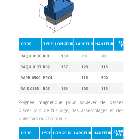
LONGUEU
CODE
TYPE
LONGEUR
LARGEUR
HAUTEUR
POIGNÉE
RAQU.0130
R01
130
68
88
110
RAQU.0137
R02
137
129
115
115
RAPR.0500
PROL
115
500
RAIS.0165
R03
165
103
115
1380
Poignée magnétique pour soulever de petites
pièces lors de l'usinage, des assemblages et des
polissoirs ou chromeurs.
LONGUEUR
CODE
TYPE
LONGEUR
LARGEUR
HAUTEUR
POIGNÉE