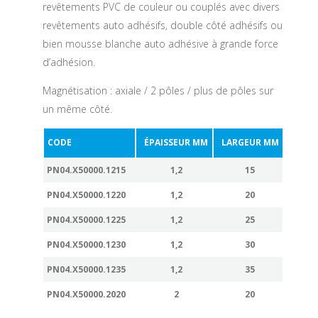
revêtements PVC de couleur ou couplés avec divers
revêtements auto adhésifs, double côté adhésifs ou
bien mousse blanche auto adhésive à grande force
d’adhésion.
Magnétisation : axiale / 2 pôles / plus de pôles sur
un même côté.
CODE
ÉPAISSEUR MM
LARGEUR MM
LONG
PN04.X50000.1215
1,2
15
PN04.X50000.1220
1,2
20
PN04.X50000.1225
1,2
25
PN04.X50000.1230
1,2
30
PN04.X50000.1235
1,2
35
PN04.X50000.2020
2
20