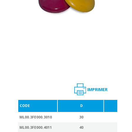
IMPRIMER
CODE
D
L
ML00.3FE000.3010
30
10
ML00.3FE000.4011
40
11