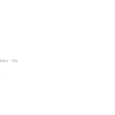
TALY - TEL.
 -