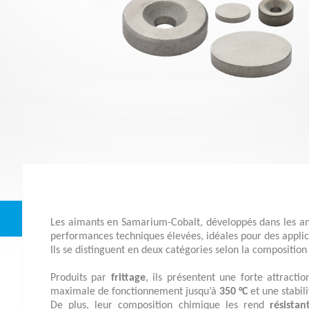
Les aimants en Samarium-Cobalt, développés dans les années 1960, sont des aimants à base de Terres Rares offrant des
performances techniques élevées, idéales pour des applic
Ils se distinguent en deux catégories selon la composition 
Produits par
frittage
, ils présentent une forte attract
maximale de fonctionnement jusqu’à
350 °C
et une stabil
De plus, leur composition chimique les rend
résista