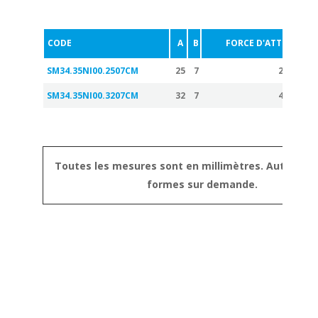
CODE
A
B
FORCE D'ATTRACTION
SM34.35NI00.2507CM
25
7
28
SM34.35NI00.3207CM
32
7
49
Toutes les mesures sont en millimètres. Autres tai
formes sur demande.