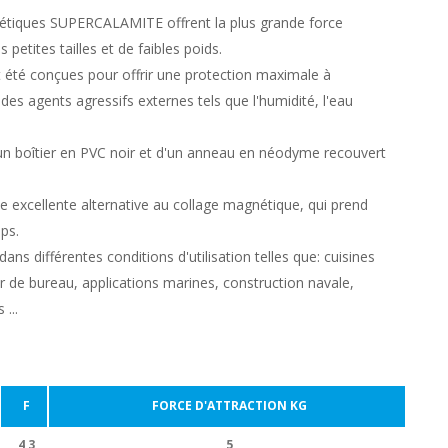
tiques SUPERCALAMITE offrent la plus grande force
s petites tailles et de faibles poids.
 été conçues pour offrir une protection maximale à
t des agents agressifs externes tels que l'humidité, l'eau
un boîtier en PVC noir et d'un anneau en néodyme recouvert
ne excellente alternative au collage magnétique, qui prend
ps.
ans différentes conditions d'utilisation telles que: cuisines
ier de bureau, applications marines, construction navale,
 ...
F
FORCE D'ATTRACTION KG
4,3
5