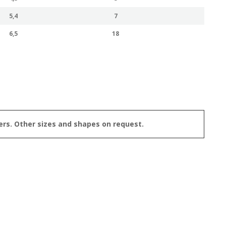
5,4
7
6,5
18
ers. Other sizes and shapes on request.