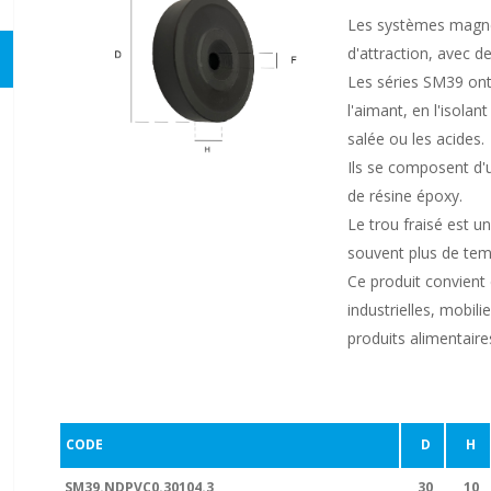
Les systèmes magné
d'attraction, avec de
Les séries SM39 ont
l'aimant, en l'isolan
salée ou les acides.
Ils se composent d'
de résine époxy.
Le trou fraisé est u
souvent plus de tem
Ce produit convient d
industrielles, mobil
produits alimentaires
CODE
D
H
SM39.NDPVC0.30104.3
30
10