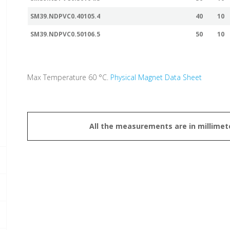
SM39.NDPVC0.40105.4
40
10
SM39.NDPVC0.50106.5
50
10
Max Temperature 60 °C.
Physical Magnet Data Sheet
All the measurements are in millimet