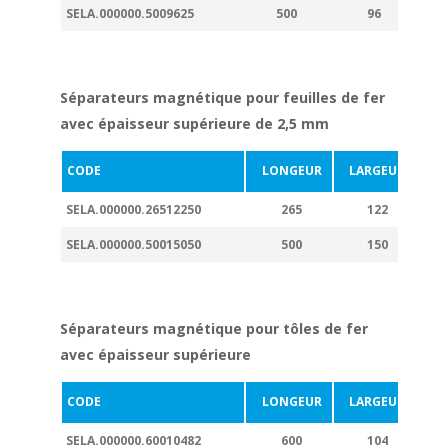
SELA.000000.5009625
500
96
Séparateurs magnétique pour feuilles de fer
avec épaisseur supérieure de 2,5 mm
CODE
LONGEUR
LARGEUR
ÉP
SELA.000000.26512250
265
122
SELA.000000.50015050
500
150
Séparateurs magnétique pour tôles de fer
avec épaisseur supérieure
CODE
LONGEUR
LARGEUR
ÉP
SELA.000000.60010482
600
104